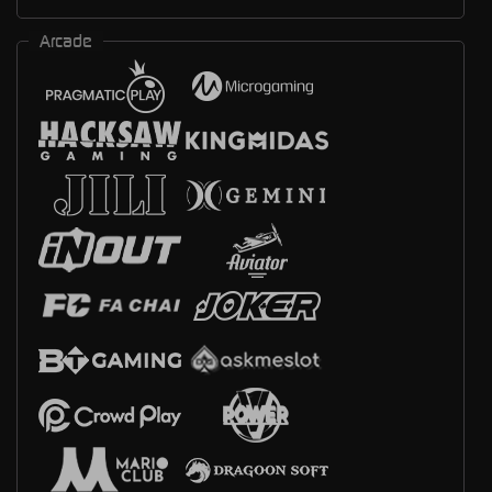
Arcade