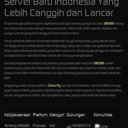
Server Baru Indonesia Yang
Lebih Canggih dan Lancar
Di saat banyak platform game digital tampil dengan konsep yang itu-itu saja,
SINS88
datang
membawa server baru dengan rasa yang beda—lebih fresh, lebih nyaman dipakai, dan
punya nuansa yang bikin pengguna betah berlama-lama.
Yang membuat platform ini menarik adalah server generasi terbaru yang dibuat untuk
menjaga performa tetap lancar. Mau akses pagi, siang, atau malam, pengalaman bermain
tetap responsif tanpa hambatan yang bikin mood turun. Buat banyak pengguna, hal seperti
ini bukan bonus—tapi kebutuhan utama dan tentunya sangat sakral.
Dari sisi pengalaman pribadi, hal pertama yang terasa saat mencoba
SINS88
adalah
interface yang clean dan tidak ribet. Semua menu tertata rapi, akses fitur terasa cepat, dan
keseluruhan sistem terlihat dibangun dengan teknologi yang serius, bukan asal online lalu
jalan.
Singkatnya, kalau bicara platform
Game Pg
new server Indonesia, nama Sins88 tentunya
layak masuk daftar yang patut diperhitungkan. Bukan karena gimmick, tapi karena kualitas
server, kenyamanan akses, dan pengalaman user yang terasa beda dari awal masuk.
Kebijaksanaan
Platform
Kategori
Dukungan
Komunitas
Tentang SINS88
Promosi
Hot
+62895312
Line