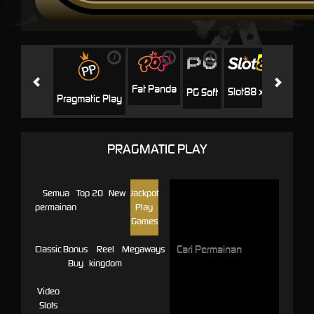
i
i
i
i
i
Facha
Fat Panda
Slot88 x PP
PG Soft
Pragmatic Play
PRAGMATIC PLAY
Semua
Top 20
New
Jackpot
permainan
Play
Games
Classic
Bonus
Reel
Megaways
Buy
kingdom
Video
Slots