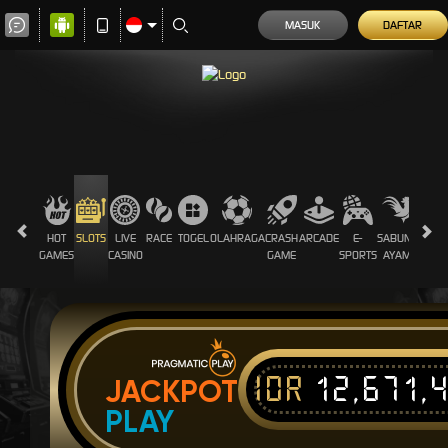
MASUK
DAFTAR
HOT
SLOTS
LIVE
RACE
TOGEL
OLAHRAGA
CRASH
ARCADE
E-
SABUNG
PROM
GAMES
CASINO
GAME
SPORTS
AYAM
IDR
12,671,
JACKPOT
PLAY