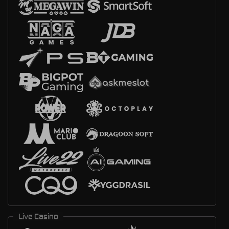
Live Casino