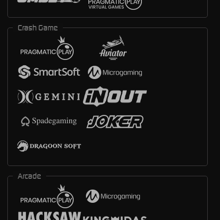
Crash Game
Arcade