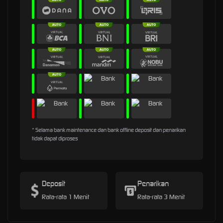
* Selama bank maintenance dan bank offline deposit dan penarikan
tidak dapat diproses
Deposit
Penarikan
Rata-rata 1 Menit
Rata-rata 3 Menit