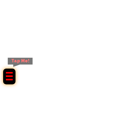
Tap Me!