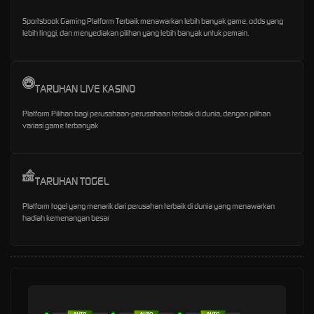
Sportsbook Gaming Platform Terbaik menawarkan lebih banyak game, odds yang
lebih tinggi, dan menyediakan pilihan yang lebih banyak untuk pemain.
TARUHAN LIVE KASINO
Platform Pilihan bagi perusahaan-perusahaan terbaik di dunia, dengan pilihan
variasi game terbanyak
TARUHAN TOGEL
Platform togel yang menarik dari perusahan terbaik di dunia yang menawarkan
hadiah kemenangan besar