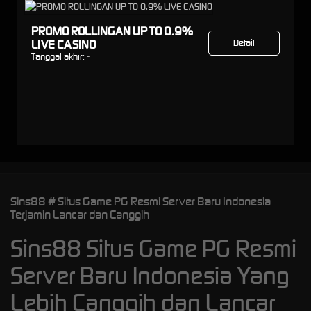
PROMO ROLLINGAN UP TO 0.9%
LIVE CASINO
Detail
Tanggal akhir:
-
Sins88 # Situs Game PG Resmi Server Baru Indonesia
Terjamin Lancar dan Canggih
Sins88 Situs Game PG Resmi
Server Baru Indonesia Yang
Lebih Canggih dan Lancar