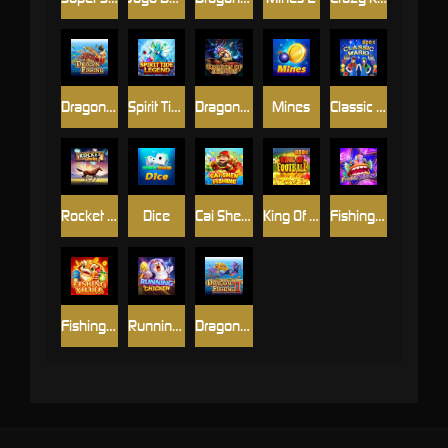
Dragon Fishing
Spirit Tide Legend
Dragon of Demons
Mines
Classic Mario
Rocket Derby
Dice
Cai Shen Fishing
King Of Football
Fishing Disco
Fishing YiLuFa
Running Chicken
Dragon Fishing II