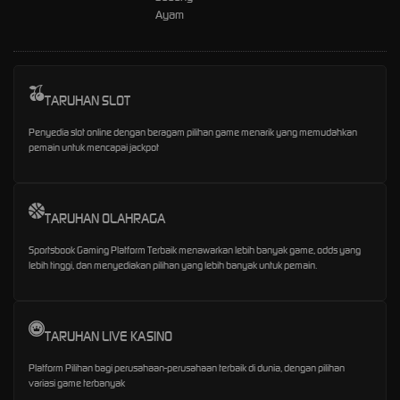
Ayam
TARUHAN SLOT
Penyedia slot online dengan beragam pilihan game menarik yang memudahkan
pemain untuk mencapai jackpot
TARUHAN OLAHRAGA
Sportsbook Gaming Platform Terbaik menawarkan lebih banyak game, odds yang
lebih tinggi, dan menyediakan pilihan yang lebih banyak untuk pemain.
TARUHAN LIVE KASINO
Platform Pilihan bagi perusahaan-perusahaan terbaik di dunia, dengan pilihan
variasi game terbanyak