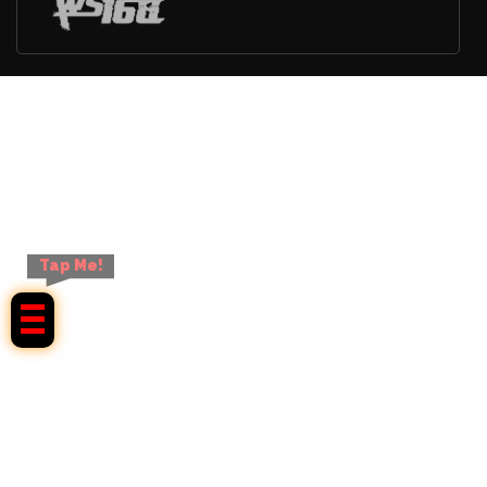
Tap Me!