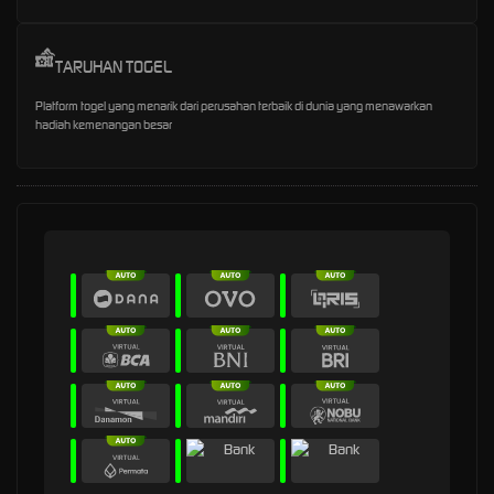
TARUHAN TOGEL
Platform togel yang menarik dari perusahan terbaik di dunia yang menawarkan
hadiah kemenangan besar