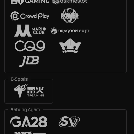
E-Sports
Sabung Ayam