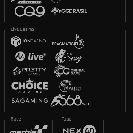
Live Casino
Race
Togel